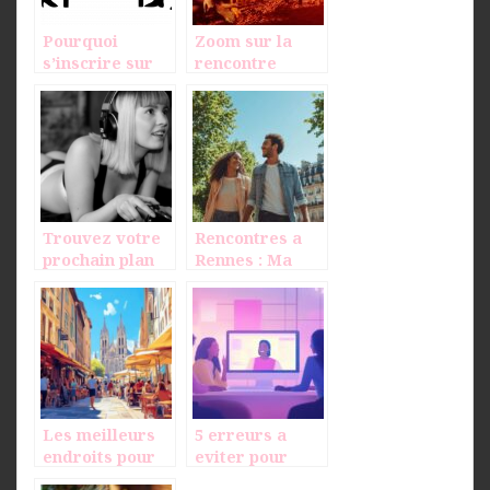
Pourquoi
Zoom sur la
s’inscrire sur
rencontre
un site de
adultere en
rencontre en
ligne
ligne ?
Trouvez votre
Rencontres a
prochain plan
Rennes : Ma
cul grace a
belle histoire
UnPlanCulCeSoi
grace a Badoo
r.com !
Les meilleurs
5 erreurs a
endroits pour
eviter pour
rencontrer des
rencontrer une