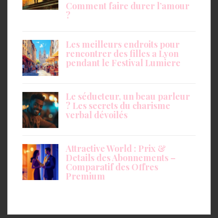
Comment faire durer l’amour
?
Les meilleurs endroits pour
rencontrer des filles a Lyon
pendant le Festival Lumiere
Le séducteur, un beau parleur
? Les secrets du charisme
verbal dévoilés
Attractive World : Prix &
Details des Abonnements –
Comparatif des Offres
Premium