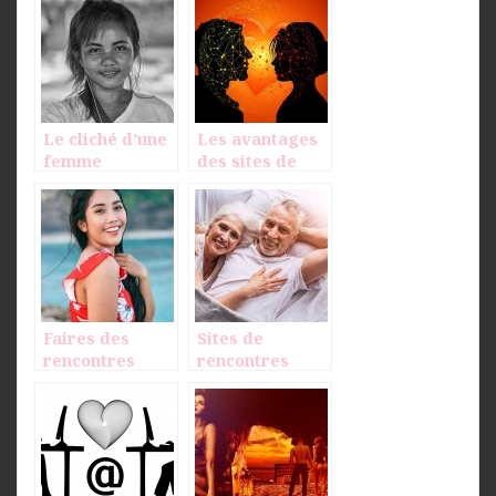
Le cliché d’une
Les avantages
femme
des sites de
asiatique est
rencontre
aussi
polémique que
cela
Faires des
Sites de
rencontres
rencontres
avec de belles
pour séniors :
asiatiques
mode d’emploi