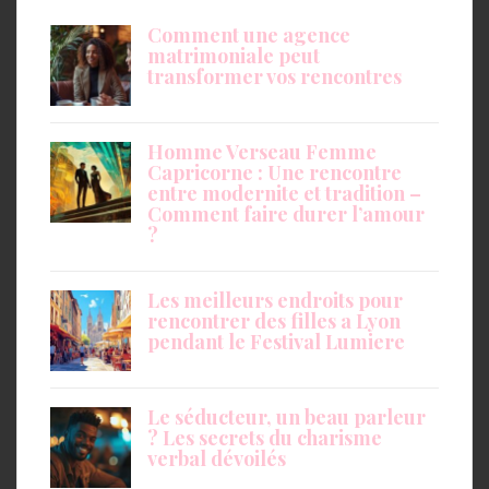
Comment une agence
matrimoniale peut
transformer vos rencontres
Homme Verseau Femme
Capricorne : Une rencontre
entre modernite et tradition –
Comment faire durer l’amour
?
Les meilleurs endroits pour
rencontrer des filles a Lyon
pendant le Festival Lumiere
Le séducteur, un beau parleur
? Les secrets du charisme
verbal dévoilés