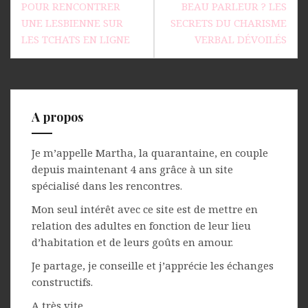
de
POUR RENCONTRER
BEAU PARLEUR ? LES
l’article
UNE LESBIENNE SUR
SECRETS DU CHARISME
LES TCHATS EN LIGNE
VERBAL DÉVOILÉS
A propos
Je m’appelle Martha, la quarantaine, en couple
depuis maintenant 4 ans grâce à un site
spécialisé dans les rencontres.
Mon seul intérêt avec ce site est de mettre en
relation des adultes en fonction de leur lieu
d’habitation et de leurs goûts en amour.
Je partage, je conseille et j’apprécie les échanges
constructifs.
A très vite