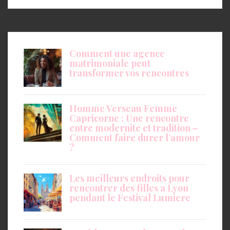
Comment une agence
matrimoniale peut
transformer vos rencontres
Homme Verseau Femme
Capricorne : Une rencontre
entre modernite et tradition –
Comment faire durer l’amour
?
Les meilleurs endroits pour
rencontrer des filles a Lyon
pendant le Festival Lumiere