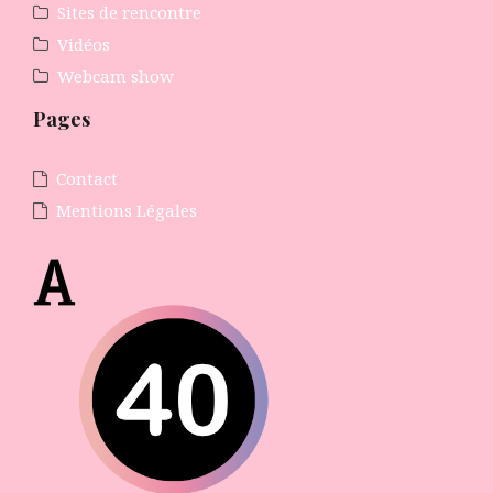
Sites de rencontre
Vidéos
Webcam show
Pages
Contact
Mentions Légales