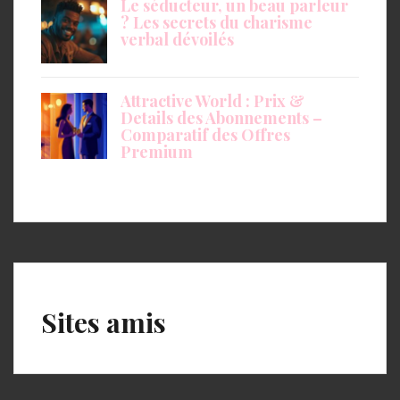
Le séducteur, un beau parleur
? Les secrets du charisme
verbal dévoilés
Attractive World : Prix &
Details des Abonnements –
Comparatif des Offres
Premium
Sites amis