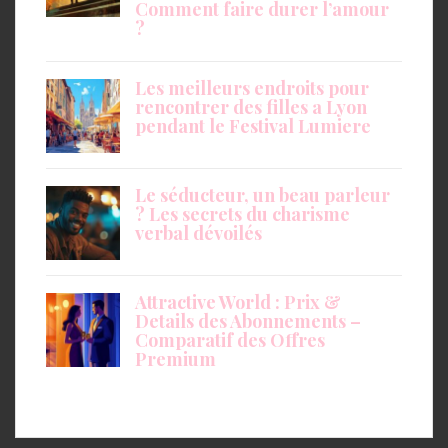
Comment faire durer l’amour
?
Les meilleurs endroits pour
rencontrer des filles a Lyon
pendant le Festival Lumiere
Le séducteur, un beau parleur
? Les secrets du charisme
verbal dévoilés
Attractive World : Prix &
Details des Abonnements –
Comparatif des Offres
Premium