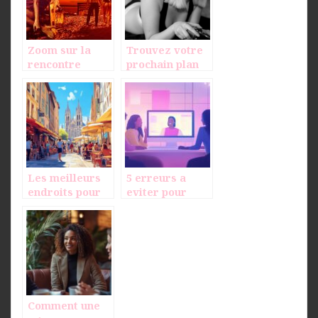
Zoom sur la
Trouvez votre
rencontre
prochain plan
adultere en
cul grace a
ligne
UnPlanCulCeSoi
r.com !
Les meilleurs
5 erreurs a
endroits pour
eviter pour
rencontrer des
rencontrer une
filles a Lyon
lesbienne sur
pendant le
les tchats en
Festival
ligne
Lumiere
Comment une