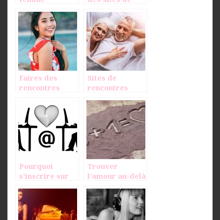
asiatique est
rencontre
aussi
polémique que
cela
Faires des
Sites de
rencontres
rencontres
avec de belles
pour séniors :
asiatiques
mode d’emploi
Pourquoi
Trouver
s’inscrire sur
l’amour au-delà
un site de
de ses
rencontre en
quarante ans,
ligne ?
pourquoi pas ?