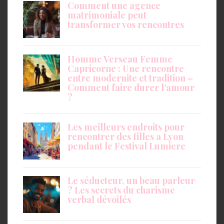
Comment une agence
matrimoniale peut
transformer vos rencontres
Homme Verseau Femme
Capricorne : Une rencontre
entre modernite et tradition –
Comment faire durer l’amour
?
Les meilleurs endroits pour
rencontrer des filles a Lyon
pendant le Festival Lumiere
Le séducteur, un beau parleur
? Les secrets du charisme
verbal dévoilés